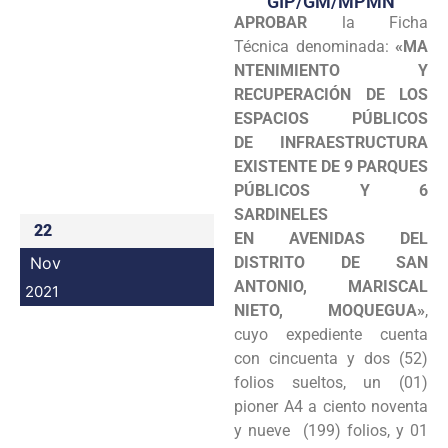
GIP/GM/MPMN
APROBAR
la Ficha
Programas
Técnica denominada:
«MA
Intranet
NTENIMIENTO Y
RECUPERACIÓN DE LOS
ESPACIOS PÚBLICOS
DE INFRAESTRUCTURA
EXISTENTE DE 9 PARQUES
PÚBLICOS Y 6
SARDINELES
22
EN AVENIDAS DEL
Nov
DISTRITO DE SAN
ANTONIO, MARISCAL
2021
NIETO, MOQUEGUA»
,
cuyo expediente cuenta
con cincuenta y dos (52)
folios sueltos, un (01)
pioner A4 a ciento noventa
y nueve (199) folios, y 01