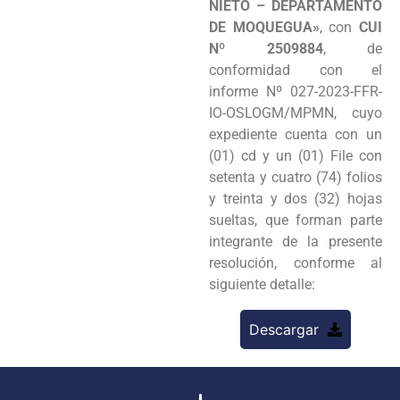
NIETO – DEPARTAMENTO
DE MOQUEGUA»
, con
CUI
Nº 2509884
, de
conformidad con el
informe Nº 027-2023-FFR-
IO-OSLO­GM/MPMN, cuyo
expediente cuenta con un
(01) cd y un (01) File con
setenta y cuatro (74) folios
y treinta y dos (32) hojas
sueltas, que forman parte
integrante de la presente
resolución, conforme al
siguiente detalle:
Descargar