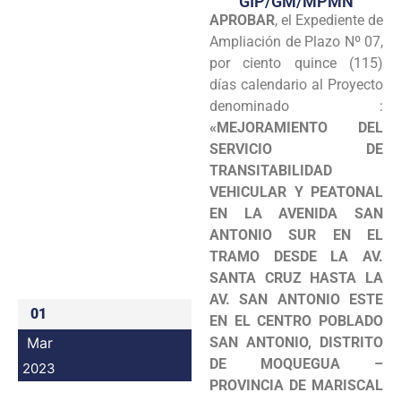
GIP/GM/MPMN
APROBAR
, el Expediente de
Programas
Ampliación de Plazo Nº 07,
Intranet
por ciento quince (115)
días calendario al Proyecto
denominado :
«MEJORAMIENTO DEL
SERVICIO DE
TRANSITABILIDAD
VEHICULAR Y PEATONAL
EN LA AVENIDA SAN
ANTONIO SUR EN EL
TRAMO DESDE LA AV.
SANTA CRUZ HASTA LA
AV. SAN ANTONIO ESTE
01
EN EL CENTRO POBLADO
Mar
SAN ANTONIO, DISTRITO
DE MOQUEGUA –
2023
PROVINCIA DE MARISCAL