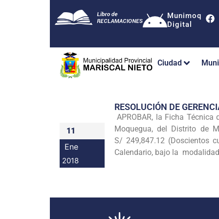
Munimoq
Digital
Ciudad
Muni
RESOLUCIÓN DE GERENCI
APROBAR, la Ficha Técnica d
Moquegua, del Distrito de 
11
S/ 249,847.12 (Doscientos c
Ene
Calendario, bajo la modalidad 
2018