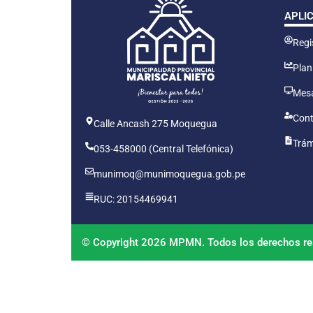
APLI
Regis
Plan
Mesa
Cont
Calle Ancash 275 Moquegua
Trám
053-458000 (Central Telefónica)
munimoq@munimoquegua.gob.pe
RUC: 20154469941
© Copyright 2026 MPMN. Todos los derechos re