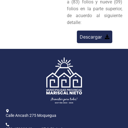
a (83) folios y nueve (09)
folios en la parte superior,
de acuerdo al siguiente
detalle:
Descargar
Calle Ancash 275 Moquegua