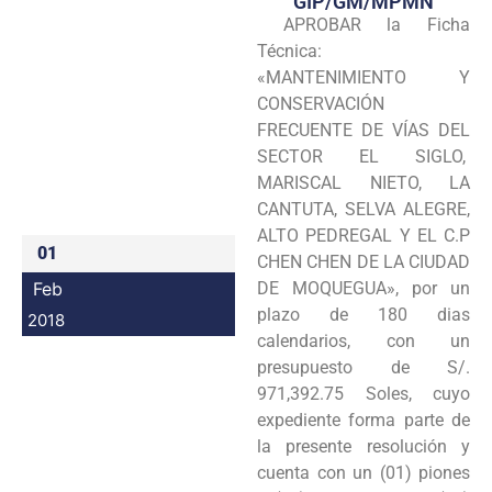
GIP/GM/MPMN
APROBAR la Ficha
Programas
Técnica:
Intranet
«MANTENIMIENTO Y
CONSERVACIÓN
FRECUENTE DE VÍAS DEL
SECTOR EL SIGLO,
MARISCAL NIETO, LA
CANTUTA, SELVA ALEGRE,
ALTO PEDREGAL Y EL C.P
01
CHEN CHEN DE LA CIUDAD
Feb
DE MOQUEGUA», por un
plazo de 180 dias
2018
calendarios, con un
presupuesto de S/.
971,392.75 Soles, cuyo
expediente forma parte de
la presente resolución y
cuenta con un (01) piones