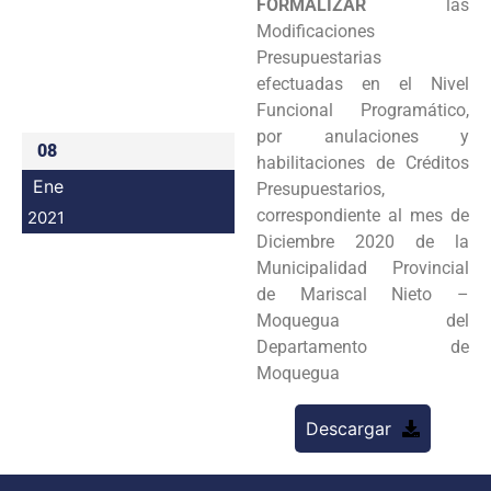
FORMALIZAR
las
Programas
Modificaciones
Presupuestarias
Intranet
efectuadas en el Nivel
Funcional Programático,
por anulaciones y
08
habilitaciones de Créditos
Ene
Presupuestarios,
correspondiente al mes de
2021
Diciembre 2020 de la
Municipalidad Provincial
de Mariscal Nieto –
Moquegua del
Departamento de
Moquegua
Descargar