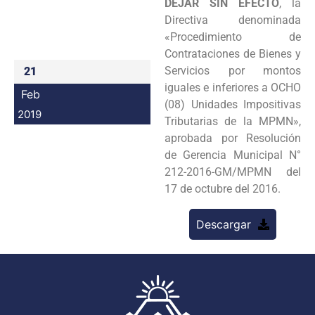
DEJAR SIN EFECTO
, la
Programas
Directiva denominada
«Procedimiento de
Intranet
Contrataciones de Bienes y
Servicios por montos
21
iguales e inferiores a OCHO
Feb
(08) Unidades Impositivas
2019
Tributarias de la MPMN»,
aprobada por Resolución
de Gerencia Municipal N°
212-2016-GM/MPMN del
17 de octubre del 2016.
Descargar