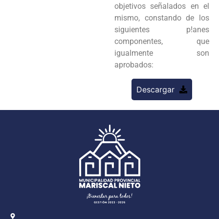
objetivos señalados en el
mismo, constando de los
siguientes p!anes
componentes, que
igualmente son
aprobados:
Descargar