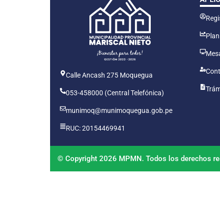
Regis
Plan
Mesa
Cont
Calle Ancash 275 Moquegua
Trám
053-458000 (Central Telefónica)
munimoq@munimoquegua.gob.pe
RUC: 20154469941
© Copyright 2026 MPMN. Todos los derechos re