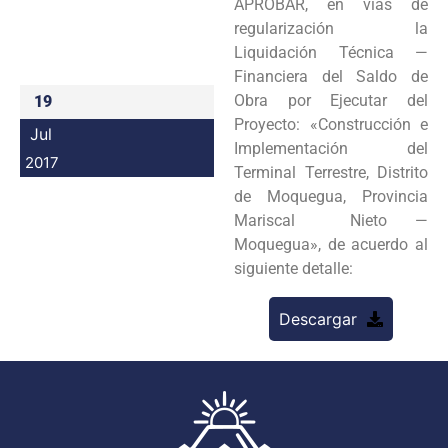
APROBAR, en vías de
Programas
regularización la
Liquidación Técnica —
Intranet
Financiera del Saldo de
Obra por Ejecutar del
19
Proyecto: «Construcción e
Jul
Implementación del
2017
Terminal Terrestre, Distrito
de Moquegua, Provincia
Mariscal Nieto —
Moquegua», de acuerdo al
siguiente detalle:
Descargar