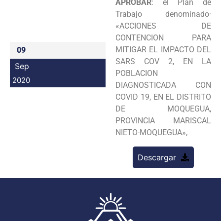
APROBAR
: el Plan de
Programas
Trabajo denominado·
«ACCIONES DE
Intranet
CONTENCION PARA
MITIGAR EL IMPACTO DEL
09
SARS COV 2, EN LA
Sep
POBLACION
2020
DIAGNOSTICADA CON
COVID 19, EN EL DISTRITO
DE MOQUEGUA,
PROVINCIA MARISCAL
NIETO-MOQUEGUA»,
Descargar