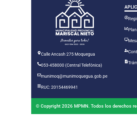
APLI
Regis
Plan
Mesa
Cont
Calle Ancash 275 Moquegua
Trám
053-458000 (Central Telefónica)
munimoq@munimoquegua.gob.pe
RUC: 20154469941
© Copyright 2026 MPMN. Todos los derechos re