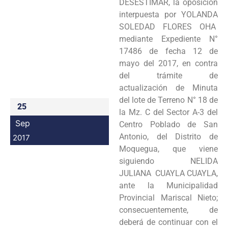
DESESTIMAR, la oposición
Programas
interpuesta por YOLANDA
SOLEDAD FLORES OHA
Intranet
mediante Expediente N°
17486 de fecha 12 de
mayo del 2017, en contra
del trámite de
actualización de Minuta
del lote de Terreno N° 18 de
25
la Mz. C del Sector A-3 del
Sep
Centro Poblado de San
Antonio, del Distrito de
2017
Moquegua, que viene
siguiendo NELIDA
JULIANA CUAYLA CUAYLA,
ante la Municipalidad
Provincial Mariscal Nieto;
consecuentemente, de
deberá de continuar con el