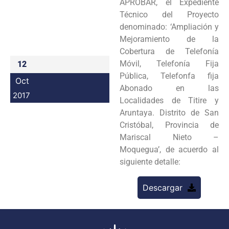
APROBAR, el Expediente
Programas
Técnico del Proyecto
denominado: ‘Ampliación y
Intranet
Mejoramiento de la
Cobertura de Telefonía
Móvil, Telefonía Fija
12
Pública, Telefonfa fija
Oct
Abonado en las
2017
Localidades de Titire y
Aruntaya. Distrito de San
Cristóbal, Provincia de
Mariscal Nieto –
Moquegua’, de acuerdo al
siguiente detalle:
Descargar