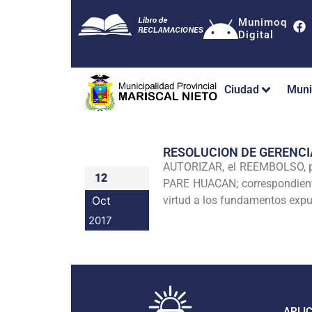
Munimoq
Digital
Ciudad
Muni
RESOLUCION DE GERENCI
AUTORIZAR, el REEMBOLSO, po
12
PARE HUACAN; correspondiente 
Oct
virtud a los fundamentos expue
2017
APLI