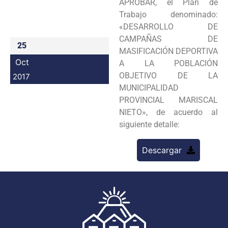
APROBAR, el Plan de
Programas
Trabajo denominado:
«DESARROLLO DE
Intranet
CAMPAÑAS DE
25
MASIFICACIÓN DEPORTIVA
Oct
A LA POBLACIÓN
OBJETIVO DE LA
2017
MUNICIPALIDAD
PROVINCIAL MARISCAL
NIETO», de acuerdo al
siguiente detalle:
Descargar