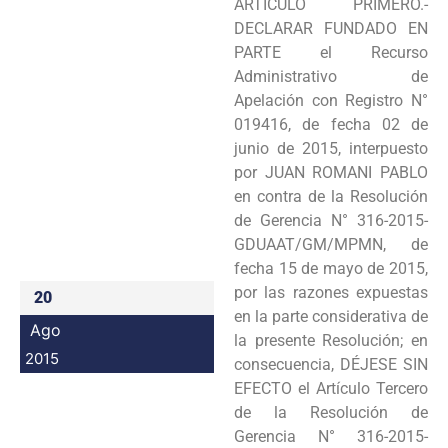
ARTÍCULO PRIMERO.-
Programas
DECLARAR FUNDADO EN
PARTE el Recurso
Intranet
Administrativo de
Apelación con Registro N°
019416, de fecha 02 de
junio de 2015, interpuesto
por JUAN ROMANI PABLO
en contra de la Resolución
de Gerencia N° 316-2015-
GDUAAT/GM/MPMN, de
fecha 15 de mayo de 2015,
por las razones expuestas
20
en la parte considerativa de
Ago
la presente Resolución; en
2015
consecuencia, DÉJESE SIN
EFECTO el Artículo Tercero
de la Resolución de
Gerencia N° 316-2015-