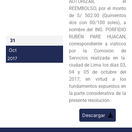
AUTORIZAR, el
Programas
REEMBOLSO, por el monto
de S/ 502.00 (Quinientos
Intranet
dos con 00/100 soles), a
nombre del ING. PORFIDIO
RUBÉN PARE HUACAN;
31
correspondiente a viáticos
Oct
por la Comisión de
Servicios realizada en la
2017
ciudad de Lima los días 03,
04 y 05 de octubre del
2017; en virtud a los
fundamentos expuestos en
la parte considerativa de la
presente resolución.
Descargar