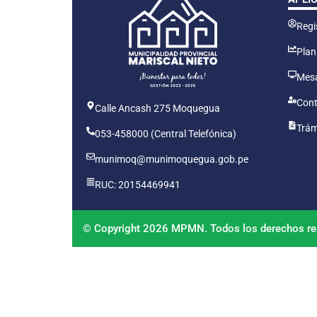
Regis
Plan
Mesa
Cont
Calle Ancash 275 Moquegua
Trám
053-458000 (Central Telefónica)
munimoq@munimoquegua.gob.pe
RUC: 20154469941
© Copyright 2026 MPMN. Todos los derechos re