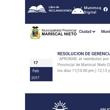
Munimoq
Digital
Ciudad
Muni
RESOLUCION DE GERENCI
APROBAR, el reembolso por el
17
Provincial de Mariscal Nieto
Feb
los dias 11(10:00 pm.) 12,13 y
2017
APLI