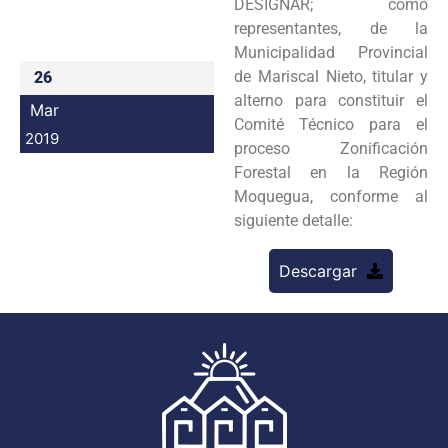
DESIGNAR; como
Programas
representantes, de la
Municipalidad Provincial
Intranet
de Mariscal Nieto, titular y
26
alterno para constituir el
Mar
Comité Técnico para el
2019
proceso Zonificación
Forestal en la Región
Moquegua, conforme al
siguiente detalle:
Descargar