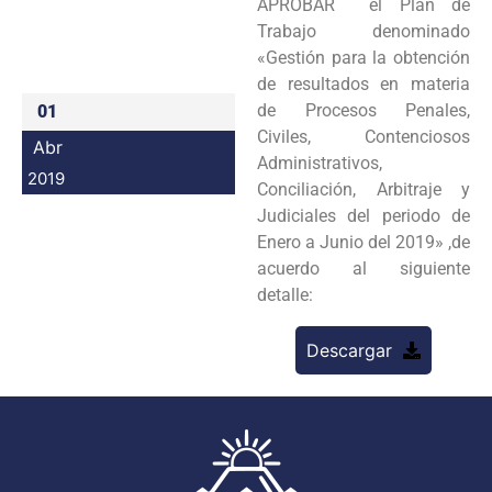
APROBAR el Plan de
Programas
Trabajo denominado
«Gestión para la obtención
Intranet
de resultados en materia
de Procesos Penales,
01
Civiles, Contenciosos
Abr
Administrativos,
2019
Conciliación, Arbitraje y
Judiciales del periodo de
Enero a Junio del 2019» ,de
acuerdo al siguiente
detalle:
Descargar