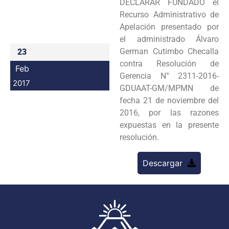
DECLARAR FUNDADO el
Programas
Recurso Administrativo de
Apelación presentado por
Intranet
el administrado Álvaro
German Cutimbo Checalla
23
contra Resolución de
Feb
Gerencia N° 2311-2016-
2017
GDUAAT-GM/MPMN de
fecha 21 de noviembre del
2016, por las razones
expuestas en la presente
resolución.
Descargar