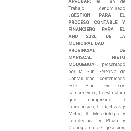
APROBAR:
el Plan de
Programas
Trabajo denominado
«
GESTIÓN PARA EL
Intranet
PROCESO CONTABLE Y
FINANCIERO PARA EL
AÑO 2020, DE LA
MUNICIPALIDAD
PROVINCIAL DE
MARISCAL NIETO
MOQUEGUA»
, presentado
por la Sub Gerencia de
Contabilidad, conteniendo
este Plan, en sus
componentes, la estructura
que comprende: I
Introducción, II Objetivos y
Metas, III Metodología y
Estrategias, IV Plazo y
Cronograma de Ejecución,