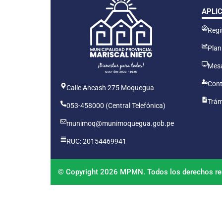
APLI
Regis
Plan
Mesa
Cont
Calle Ancash 275 Moquegua
Trám
053-458000 (Central Telefónica)
munimoq@munimoquegua.gob.pe
RUC: 20154469941
© Copyright 2026 MPMN. Todos los derechos re