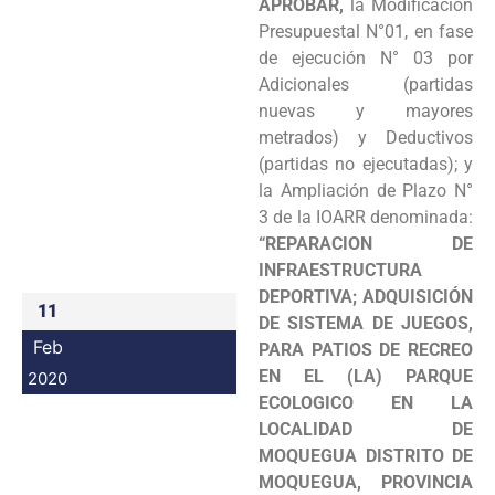
APROBAR,
la Modificación
Programas
Presupuestal N°01, en fase
de ejecución N° 03 por
Intranet
Adicionales (partidas
nuevas y mayores
metrados) y Deductivos
(partidas no ejecutadas); y
la Ampliación de Plazo N°
3 de la IOARR denominada:
“REPARACION DE
INFRAESTRUCTURA
DEPORTIVA; ADQUISICIÓN
11
DE SISTEMA DE JUEGOS,
Feb
PARA PATIOS DE RECREO
EN EL (LA) PARQUE
2020
ECOLOGICO EN LA
LOCALIDAD DE
MOQUEGUA DISTRITO DE
MOQUEGUA, PROVINCIA