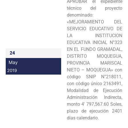
APROBAR el expediente
Programas
técnico del proyecto
denominado:
Intranet
«MEJORAMIENTO DEL
SERVICIO EDUCATIVO DE
LA INSTITUCION
EDUCATIVA INICIAL N°323
EN EL FUNDO GRAMADAL,
24
DISTRITO MOQUEGUA,
May
PROVINCIA MARISCAL
NIETO – MOQUEGUA» con
2019
código SNIP N°218011,
con código único 2163491,
Modalidad de Ejecución
Administración Indirecta,
monto 4′ 797,567.60 Soles,
plazo de ejecución 2401
días calendario.