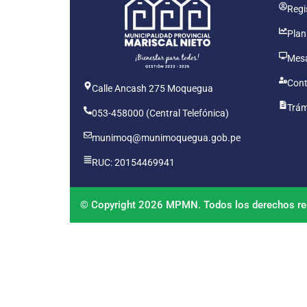
Regis
Plan
Mesa
Cont
Calle Ancash 275 Moquegua
Trám
053-458000 (Central Telefónica)
munimoq@munimoquegua.gob.pe
RUC: 20154469941
© Copyright 2026 MPMN. Todos los derechos re