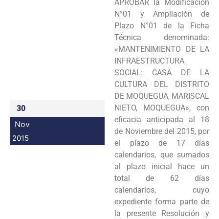
APROBAR la Modificación
Programas
N°01 y Ampliación de
Plazo N°01 de la Ficha
Intranet
Técnica denominada:
«MANTENIMIENTO DE LA
INFRAESTRUCTURA
SOCIAL: CASA DE LA
CULTURA DEL DISTRITO
DE MOQUEGUA, MARISCAL
NIETO, MOQUEGUA», con
30
eficacia anticipada al 18
Nov
de Noviembre del 2015, por
2015
el plazo de 17 días
calendarios, que sumados
al plazo inicial hace un
total de 62 días
calendarios, cuyo
expediente forma parte de
la presente Resolución y