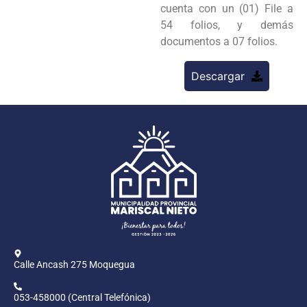
cuenta con un (01) File a
54 folios, y demás
documentos a 07 folios.
Descargar
Calle Ancash 275 Moquegua
053-458000 (Central Telefónica)