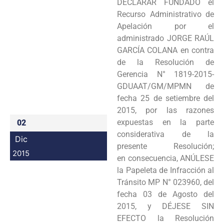
DECLARAR FUNDADO el
Programas
Recurso Administrativo de
Apelación por el
Intranet
administrado JORGE RAÚL
GARCÍA COLANA en contra
de la Resolución de
Gerencia N° 1819-2015-
GDUAAT/GM/MPMN de
fecha 25 de setiembre del
2015, por las razones
expuestas en la parte
02
considerativa de la
Dic
presente Resolución;
2015
en consecuencia, ANÚLESE
la Papeleta de Infracción al
Tránsito MP N° 023960, del
fecha 03 de Agosto del
2015, y DÉJESE SIN
EFECTO la Resolución