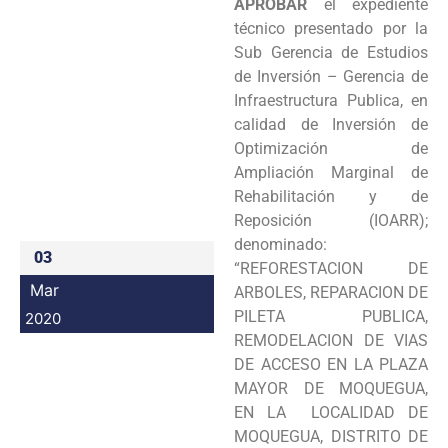
APROBAR
el expediente
Programas
técnico presentado por la
Sub Gerencia de Estudios
Intranet
de Inversión – Gerencia de
Infraestructura Publica, en
calidad de Inversión de
Optimización de
Ampliación Marginal de
Rehabilitación y de
Reposición (IOARR);
denominado:
03
“REFORESTACION DE
Mar
ARBOLES, REPARACION DE
PILETA PUBLICA,
2020
REMODELACION DE VIAS
DE ACCESO EN LA PLAZA
MAYOR DE MOQUEGUA,
EN LA LOCALIDAD DE
MOQUEGUA, DISTRITO DE