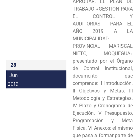
APROBAR, EL PLAN DE
Programas
TRABAJO «GESTION PARA
EL CONTROL Y
Intranet
AUDITORIAS PARA EL
AÑO 2019 A LA
MUNICIPALIDAD
PROVINCIAL MARISCAL
NIETO, MOQUEGUA»
presentado por el Órgano
28
de Control Institucional,
Jun
documento que
comprende: I Introducción.
2019
II Objetivos y Metas. III
Metodología y Estrategias.
IV Plazo y Cronograma de
Ejecución. V Presupuesto,
Programación y Meta
Física, VI Anexos; el mismo
que pasa a formar parte de