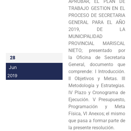
APROBAR, EL PLAN DE
Programas
TRABAJO GESTION EN EL
PROCESO DE SECRETARIA
Intranet
GENERAL PARA EL AÑO
2019, DE LA
MUNICIPALIDAD
PROVINCIAL MARISCAL
NIETO; presentado por
la Oficina de Secretaria
28
General, documento que
Jun
comprende: I Introducción.
2019
II Objetivos y Metas. III
Metodología y Estrategias.
IV Plazo y Cronograma de
Ejecución. V Presupuesto,
Programación y Meta
Física, VI Anexos; el mismo
que pasa a formar parte de
la presente resolución.