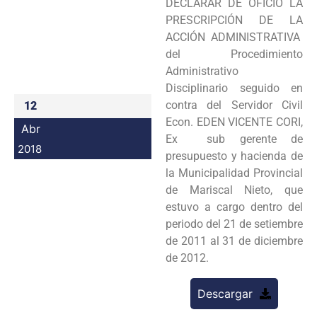
DECLARAR DE OFICIO LA
Programas
PRESCRIPCIÓN DE LA
ACCIÓN ADMINISTRATIVA
Intranet
del Procedimiento
Administrativo
Disciplinario seguido en
contra del Servidor Civil
12
Econ. EDEN VICENTE CORI,
Abr
Ex sub gerente de
2018
presupuesto y hacienda de
la Municipalidad Provincial
de Mariscal Nieto, que
estuvo a cargo dentro del
periodo del 21 de setiembre
de 2011 al 31 de diciembre
de 2012.
Descargar