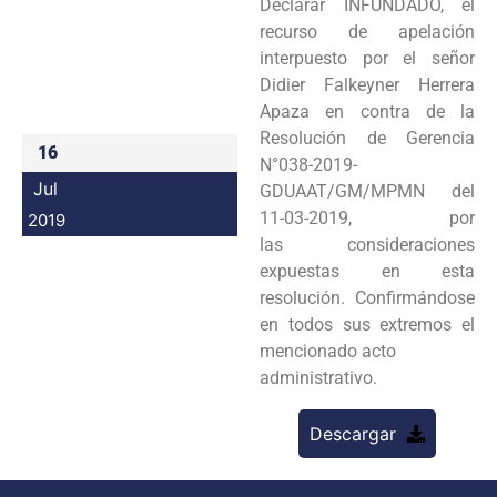
Declarar INFUNDADO, el
Programas
recurso de apelación
interpuesto por el señor
Intranet
Didier Falkeyner Herrera
Apaza en contra de la
Resolución de Gerencia
16
N°038-2019-
Jul
GDUAAT/GM/MPMN del
11-03-2019, por
2019
las consideraciones
expuestas en esta
resolución. Confirmándose
en todos sus extremos el
mencionado acto
administrativo.
Descargar