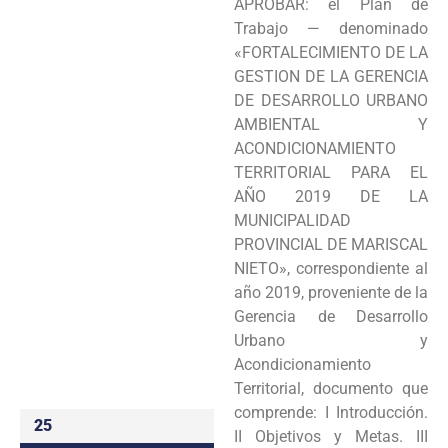
APROBAR: el Plan de
Programas
Trabajo — denominado
«FORTALECIMIENTO DE LA
Intranet
GESTION DE LA GERENCIA
DE DESARROLLO URBANO
AMBIENTAL Y
ACONDICIONAMIENTO
TERRITORIAL PARA EL
AÑO 2019 DE LA
MUNICIPALIDAD
PROVINCIAL DE MARISCAL
NIETO», correspondiente al
año 2019, proveniente de la
Gerencia de Desarrollo
Urbano y
Acondicionamiento
Territorial, documento que
comprende: I Introducción.
25
II Objetivos y Metas. III