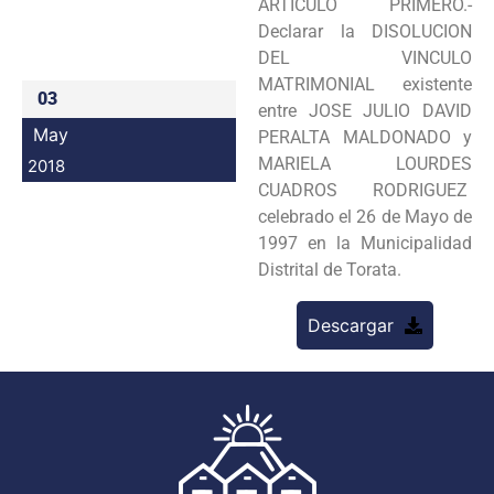
ARTICULO PRIMERO.-
Programas
Declarar la DISOLUCION
DEL VINCULO
Intranet
MATRIMONIAL existente
03
entre JOSE JULIO DAVID
May
PERALTA MALDONADO y
MARIELA LOURDES
2018
CUADROS RODRIGUEZ
celebrado el 26 de Mayo de
1997 en la Municipalidad
Distrital de Torata.
Descargar