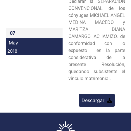
Declarar la SEPARACION
Programas
CONVENCIONAL de los
cónyuges MICHAEL ANGEL
Intranet
MEDINA MACEDO y
MARITZA DIANA
07
CAMARGO ACHAMIZO, de
May
conformidad con lo
expuesto en la parte
2018
considerativa de la
presente Resolución,
quedando subsistente el
vínculo matrimonial.
Descargar