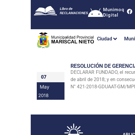
Munimoq
Digital
Ciudad
Muni
RESOLUCIÓN DE GERENCI
DECLARAR FUNDADO, el recurs
07
de abril de 2018; y en consec
May
N° 421-2018-GDUAAT-GM/MPMN, 
2018
APLI