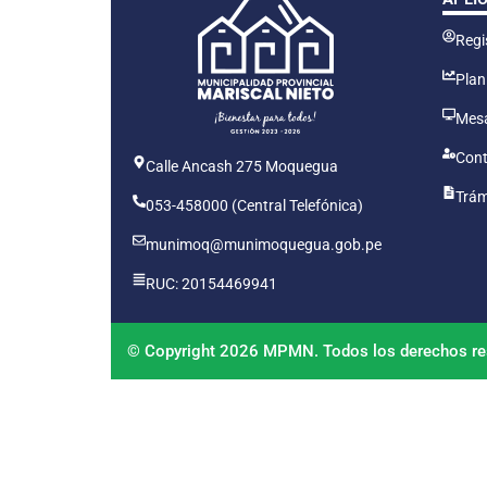
Regis
Plan
Mesa
Cont
Calle Ancash 275 Moquegua
Trám
053-458000 (Central Telefónica)
munimoq@munimoquegua.gob.pe
RUC: 20154469941
© Copyright 2026 MPMN. Todos los derechos re