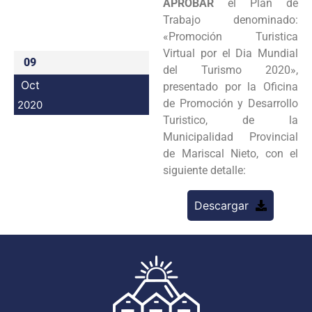
APROBAR
el Plan de
Programas
Trabajo denominado:
«Promoción Turistica
Intranet
Virtual por el Dia Mundial
09
del Turismo 2020»,
Oct
presentado por la Oficina
de Promoción y Desarrollo
2020
Turistico, de la
Municipalidad Provincial
de Mariscal Nieto, con el
siguiente detalle:
Descargar