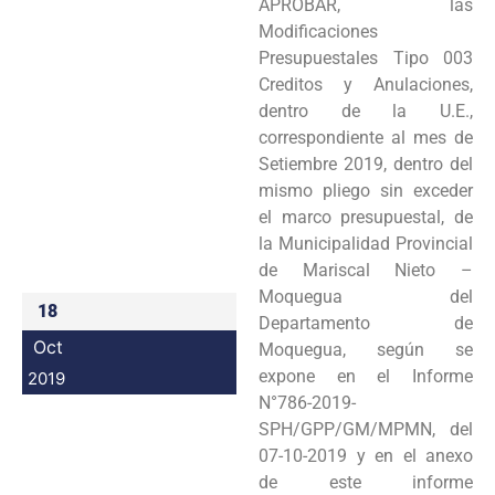
APROBAR, las
Programas
Modificaciones
Presupuestales Tipo 003
Intranet
Creditos y Anulaciones,
dentro de la U.E.,
correspondiente al mes de
Setiembre 2019, dentro del
mismo pliego sin exceder
el marco presupuestal, de
la Municipalidad Provincial
de Mariscal Nieto –
Moquegua del
18
Departamento de
Oct
Moquegua, según se
expone en el Informe
2019
N°786-2019-
SPH/GPP/GM/MPMN, del
07-10-2019 y en el anexo
de este informe