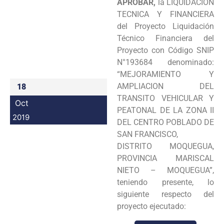
APROBAR,
la LIQUIDACION
Programas
TECNICA Y FINANCIERA
del Proyecto Liquidación
Intranet
Técnico Financiera del
Proyecto con Código SNIP
N°193684 denominado:
“MEJORAMIENTO Y
AMPLIACION DEL
18
TRANSITO VEHICULAR Y
Oct
PEATONAL DE LA ZONA II
2019
DEL CENTRO POBLADO DE
SAN FRANCISCO,
DISTRITO MOQUEGUA,
PROVINCIA MARISCAL
NIETO – MOQUEGUA”,
teniendo presente, lo
siguiente respecto del
proyecto ejecutado: