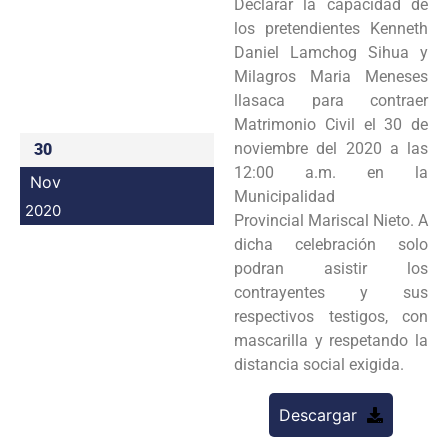
Declarar la capacidad de
Programas
los pretendientes Kenneth
Daniel Lamchog Sihua y
Intranet
Milagros Maria Meneses
llasaca para contraer
Matrimonio Civil el 30 de
noviembre del 2020 a las
30
12:00 a.m. en la
Nov
Municipalidad
2020
Provincial Mariscal Nieto. A
dicha celebración solo
podran asistir los
contrayentes y sus
respectivos testigos, con
mascarilla y respetando la
distancia social exigida.
Descargar