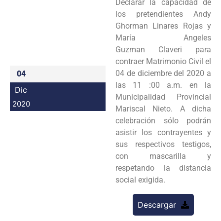
Declarar la capacidad de
Programas
los pretendientes Andy
Ghorman Linares Rojas y
Intranet
María Angeles
Guzman Claveri para
contraer Matrimonio Civil el
04 de diciembre del 2020 a
04
las 11 :00 a.m. en la
Dic
Municipalidad Provincial
2020
Mariscal Nieto. A dicha
celebración sólo podrán
asistir los contrayentes y
sus respectivos testigos,
con mascarilla y
respetando la distancia
social exigida.
Descargar