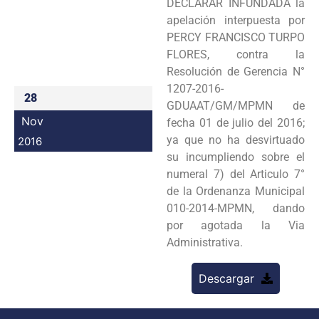
DECLARAR INFUNDADA la
Programas
apelación interpuesta por
PERCY FRANCISCO TURPO
Intranet
FLORES, contra la
Resolución de Gerencia N°
1207-2016-
28
GDUAAT/GM/MPMN de
Nov
fecha 01 de julio del 2016;
ya que no ha desvirtuado
2016
su incumpliendo sobre el
numeral 7) del Articulo 7°
de la Ordenanza Municipal
010-2014-MPMN, dando
por agotada la Via
Administrativa.
Descargar