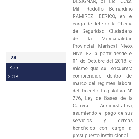
DESIGNAR, al Lic. CCss.
Programas
Mil. Rodolfo Bernardino
RAMIREZ IBERICO, en el
Intranet
cargo de Jefe de la Oficina
de Seguridad Ciudadana
de la Municipalidad
Provincial Mariscal Nieto,
Nivel F2, a partir desde el
28
01 de Octubre del 2018, el
Sep
mismo que se encuentra
comprendido dentro del
2018
marco del régimen laboral
del Decreto Legislativo N°
276, Ley de Bases de la
Carrera Administrativa,
asumiendo el pago de sus
servicios y demás
beneficios con cargo al
presupuesto institucional.