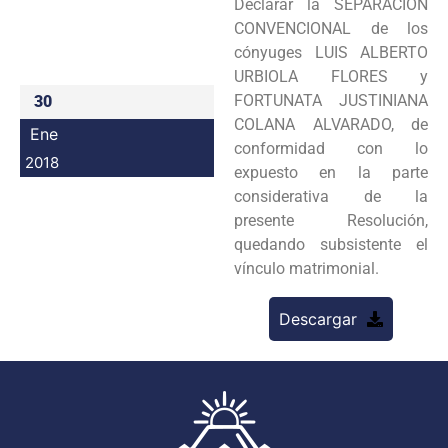
Declarar la SEPARACION
Programas
CONVENCIONAL de los
cónyuges LUIS ALBERTO
Intranet
URBIOLA FLORES y
FORTUNATA JUSTINIANA
30
COLANA ALVARADO, de
Ene
conformidad con lo
2018
expuesto en la parte
considerativa de la
presente Resolución,
quedando subsistente el
vínculo matrimonial.
Descargar