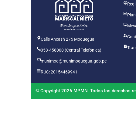
Regis
Plan
Mesa
Cont
Calle Ancash 275 Moquegua
Trám
053-458000 (Central Telefónica)
munimoq@munimoquegua.gob.pe
RUC: 20154469941
© Copyright 2026 MPMN. Todos los derechos re