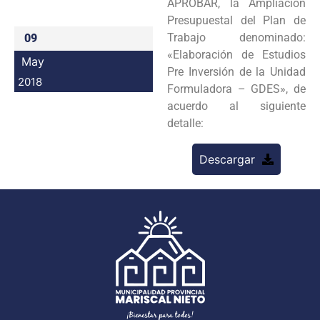
APROBAR, la Ampliación
Programas
Presupuestal del Plan de
Trabajo denominado:
09
Intranet
«Elaboración de Estudios
May
Pre Inversión de la Unidad
2018
Formuladora – GDES», de
acuerdo al siguiente
detalle:
Descargar