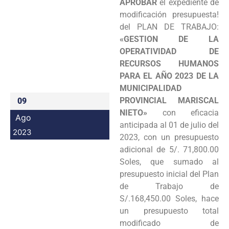
APROBAR
el expediente de
Programas
modificación presupuesta!
del PLAN DE TRABAJO:
Intranet
«GESTION DE LA
OPERATIVIDAD DE
RECURSOS HUMANOS
PARA EL AÑO 2023 DE LA
MUNICIPALIDAD
PROVINCIAL MARISCAL
09
NIETO»
con eficacia
Ago
anticipada al 01 de julio del
2023
2023, con un presupuesto
adicional de 5/. 71,800.00
Soles, que sumado al
presupuesto inicial del Plan
de Trabajo de
S/.168,450.00 Soles, hace
un presupuesto total
modificado de