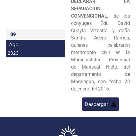
DECLARAR LA
Programas
SEPARACION
CONVENCIONAL,
de los
Intranet
cónyuges Edu David
Cuayla Vizcarra y doña
09
Sandra Acero Ramos,
Ago
quienes celebraron
matrimonio civil en la
2023
Municipalidad Provincial
de Mariscal Nieto, del
departamento de
Moquegua, con fecha 23
de enero del 2016.
Descargar