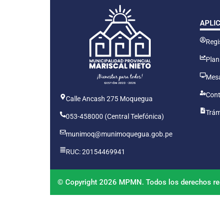
APLI
Regis
Plan
Mesa
Cont
Calle Ancash 275 Moquegua
Trám
053-458000 (Central Telefónica)
munimoq@munimoquegua.gob.pe
RUC: 20154469941
© Copyright 2026 MPMN. Todos los derechos re